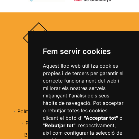
Fem servir cookies
Segueix-nos a les xarxes socials
17
18
19
20
21
22
23
Aquest lloc web utilitza cookies
pròpies i de tercers per garantir el
correcte funcionament del web i
millorar els nostres serveis
mitjançant l'anàlisi dels seus
Avís legal
Política de privacitat
hàbits de navegació. Pot acceptar
o rebutjar totes les cookies
Política de cookies
Informació bàsica RGPD
clicant el botó d'
"Acceptar tot"
o
Política de devolucions
Accessibilitat
"Rebutjar tot"
, respectivament,
així com configurar la selecció de
Borsa de treball
Perfil de contractant
24
25
26
27
28
29
30