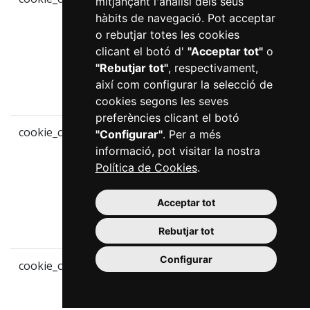
mitjançant l'anàlisi dels seus
mesos
guard
hàbits de navegació. Pot acceptar
prefe
o rebutjar totes les cookies
l'usu
clicant el botó d'
"Acceptar tot"
o
respe
"Rebutjar tot"
, respectivament,
cons
així com configurar la selecció de
de co
cookies segons les seves
preferències clicant el botó
cookie_consent_user_consent_token
2
Toke
"Configurar"
. Per a més
mesos
guard
informació, pot visitar la nostra
prefe
Política de Cookies
.
l'usu
respe
Acceptar tot
cons
de co
Rebutjar tot
Configurar
cookie_consent_user_accepted
10 anys
Toke
guard
prefe