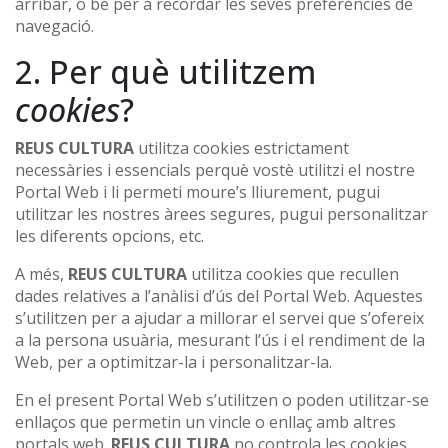
arribar, o bé per a recordar les seves preferències de
navegació.
2. Per què utilitzem
cookies
?
REUS CULTURA
utilitza cookies estrictament
necessàries i essencials perquè vostè utilitzi el nostre
Portal Web i li permeti moure’s lliurement, pugui
utilitzar les nostres àrees segures, pugui personalitzar
les diferents opcions, etc.
A més,
REUS CULTURA
utilitza cookies que recullen
dades relatives a l’anàlisi d’ús del Portal Web. Aquestes
s’utilitzen per a ajudar a millorar el servei que s’ofereix
a la persona usuària, mesurant l’ús i el rendiment de la
Web, per a optimitzar-la i personalitzar-la.
En el present Portal Web s’utilitzen o poden utilitzar-se
enllaços que permetin un vincle o enllaç amb altres
portals web.
REUS CULTURA
no controla les cookies