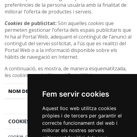
preferències de la persona usuària amb la finalitat de
millorar l’oferta de productes i serveis.
Cookies
de publicitat:
Són aquelles
cookies
que
permeten gestionar l’oferta dels espais publicitaris que
hi ha al Portal Web, adequant el contingut de l’anunci al
contingut del servei sol·licitat, a l’ús que es realitzi del
Portal Web o a la informació disponible sobre els
hàbits de navegació en Internet.
A continuació, es mostra, de manera esquematitzada,
les
cookies
que s’utilitzen al Portal Web:
NOM DE LA "COOKIE"
EXPIRA
INF
Fem servir cookies
Aquest lloc web utilitza cookies
pròpies i de tercers per garantir el
COOKIES TÈCNIQUES
correcte funcionament del web i
millorar els nostres serveis
cookie_consent_level
2
Toke