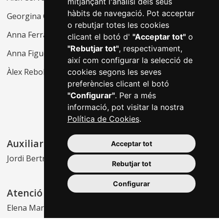
mitjançant l'anàlisi dels seus
Cabré
hàbits de navegació. Pot acceptar
Georgina Coca Llauradó
o rebutjar totes les cookies
Anna Ferran Roig
clicant el botó d'
"Acceptar tot"
o
"Rebutjar tot"
, respectivament,
Anna Figueras Torruella
així com configurar la selecció de
Àlex Rebollo Sànchez
cookies segons les seves
preferències clicant el botó
"Configurar"
. Per a més
informació, pot visitar la nostra
Política de Cookies
.
Auxiliar tècnic
Documentalista
Acceptar tot
Jordi Bertran Serra
Raquel Aparicio Mainar
Rebutjar tot
Configurar
Atenció al públic
Noves tecnologies
Elena Martí Estrada
Josep Torrents Alberich