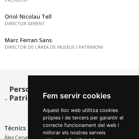
Oriol Nicolau Tell
DIRECTOR GERENT
Marc Ferran Sans
DIRECTOR DE L’ÀREA DE MUSEUS I PATRIMONI
Personal de l’Àrea de Museus i
Fem servir cookies
Patrimoni de l’IMRC
Aquest lloc web utilitza cookies
pròpies i de tercers per garantir el
correcte funcionament del web i
Tècnics
Restauradora
millorar els nostres serveis
Àlex Cervelló Salvadó
Anna Maria Miralles