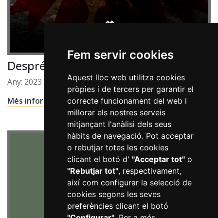
Fem servir cookies
Després de la Guerra
Aquest lloc web utilitza cookies
Any: 2023
pròpies i de tercers per garantir el
Més informació
correcte funcionament del web i
millorar els nostres serveis
mitjançant l'anàlisi dels seus
hàbits de navegació. Pot acceptar
o rebutjar totes les cookies
clicant el botó d'
"Acceptar tot"
o
"Rebutjar tot"
, respectivament,
així com configurar la selecció de
cookies segons les seves
preferències clicant el botó
"Configurar"
. Per a més