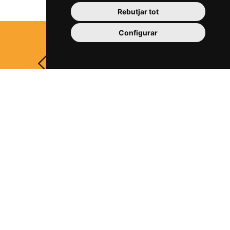
Rebutjar tot
Configurar
Segueix-nos a les xarxes socials
Avís legal
Política de privacitat
Política de cookies
Informació bàsica RGPD
Política de devolucions
Accessibilitat
Borsa de treball
Perfil de contractant