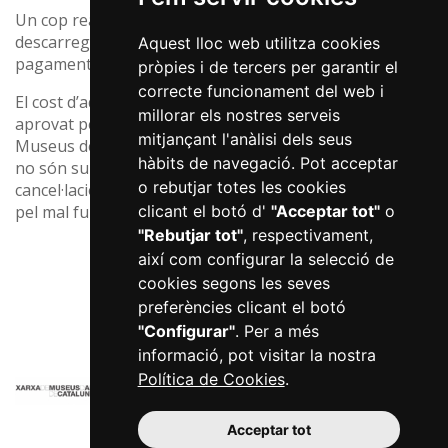
Un cop realitzada la compra dels drets, es podrà
descarregar la imatge durant els cinc dies següents al
Aquest lloc web utilitza cookies
pagament a través del perfil del lloc web.
pròpies i de tercers per garantir el
correcte funcionament del web i
El cost d’aquestes imatges es tracta d’un preu públic
millorar els nostres serveis
aprovat pel Consell General de l’Institut Municipal de
mitjançant l'anàlisi dels seus
Museus de Reus el 16 de desembre de 2008 i, per tant,
hàbits de navegació. Pot acceptar
no són subjectes a devolucions, reemborsaments ni
o rebutjar totes les cookies
cancel·lacions, a no ser que es tracti d’un error produït
pel mal funcionament de la mateixa web.
clicant el botó d'
"Acceptar tot"
o
"Rebutjar tot"
, respectivament,
així com configurar la selecció de
cookies segons les seves
preferències clicant el botó
Col·laboradors
"Configurar"
. Per a més
informació, pot visitar la nostra
Política de Cookies
.
Acceptar tot