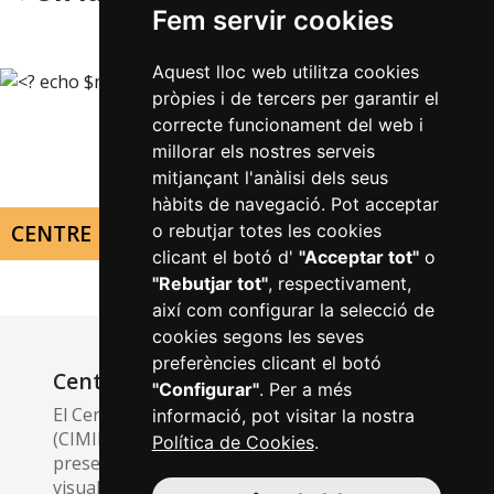
Fem servir cookies
Aquest lloc web utilitza cookies
pròpies i de tercers per garantir el
correcte funcionament del web i
millorar els nostres serveis
mitjançant l'anàlisi dels seus
hàbits de navegació. Pot acceptar
CENTRE DE LA IMATGE MAS IGLESIAS
o rebutjar totes les cookies
clicant el botó d'
"Acceptar tot"
o
"Rebutjar tot"
, respectivament,
així com configurar la selecció de
cookies segons les seves
preferències clicant el botó
Centre de la Imatge Mas Iglesias
"Configurar"
. Per a més
El Centre de la Imatge Mas Iglesias de Reus
informació, pot visitar la nostra
(CIMIR) és un equipament dedicat a la
Política de Cookies
.
preservació, l’estudi i la difusió del patrimoni
visual, tant documental com artístic. El CIMIR