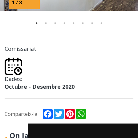
1 / 8
Comissariat:
Dades:
Octubre - Desembre 2020
Facebook
Twitter
Pinterest
WhatsApp
Comparteix-la
On la puc visitar?