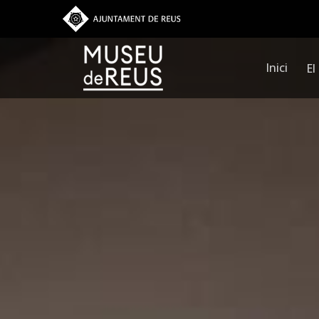
Vés al contingut
Inici
El