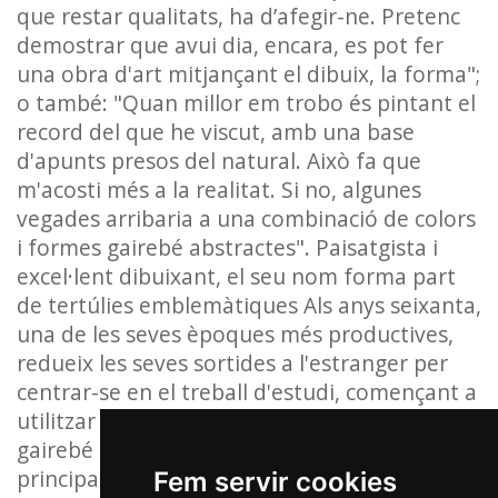
que restar qualitats, ha d’afegir-ne. Pretenc
demostrar que avui dia, encara, es pot fer
una obra d'art mitjançant el dibuix, la forma";
o també: "Quan millor em trobo és pintant el
record del que he viscut, amb una base
d'apunts presos del natural. Això fa que
m'acosti més a la realitat. Si no, algunes
vegades arribaria a una combinació de colors
i formes gairebé abstractes". Paisatgista i
excel·lent dibuixant, el seu nom forma part
de tertúlies emblemàtiques Als anys seixanta,
una de les seves èpoques més productives,
redueix les seves sortides a l'estranger per
centrar-se en el treball d'estudi, començant a
utilitzar l'espàtula com a instrument pictòric
gairebé exclusiu, que constituirà un dels
principals atractius de l'obra d'aquesta etapa
Fem servir cookies