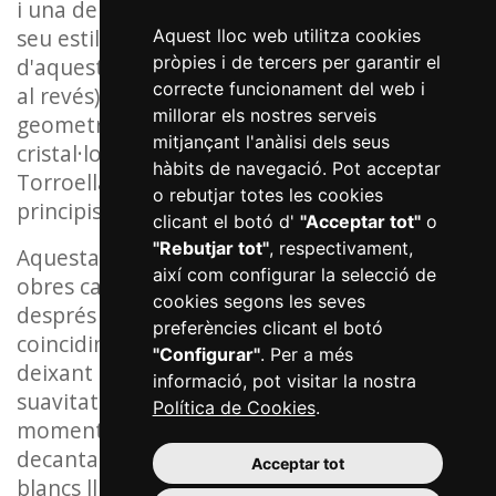
i una de les característiques definitòries del
seu estil durant molt de temps. L'originalitat
Aquest lloc web utilitza cookies
pròpies i de tercers per garantir el
d'aquest tractament propiciarà (o potser serà
correcte funcionament del web i
al revés) el pas a una progressiva
millorar els nostres serveis
geometrització de la seva obra ("planificació
mitjançant l'anàlisi dels seus
cristal·logràfica", l'anomenarà Santos
hàbits de navegació. Pot acceptar
Torroella), característiques que duraran fins a
o rebutjar totes les cookies
principis dels setanta.
clicant el botó d'
"Acceptar tot"
o
"Rebutjar tot"
, respectivament,
Aquesta geometrització el portarà a realitzar
així com configurar la selecció de
obres cada vegada més cerebrals, trets que
cookies segons les seves
després aniran desapareixent gradualment,
preferències clicant el botó
coincidint amb la recuperació del pinzell,
"Configurar"
. Per a més
deixant pas a un lirisme íntim i a una major
informació, pot visitar la nostra
suavitat de formes. De 1975 a 1985 és el
Política de Cookies
.
moment en que la seva gamma de colors es
decanta cap al predomini dels grisos i els
Acceptar tot
blancs lluminosos, produint-se a partir de