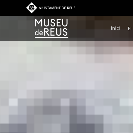
Vés al contingut
Inici
El