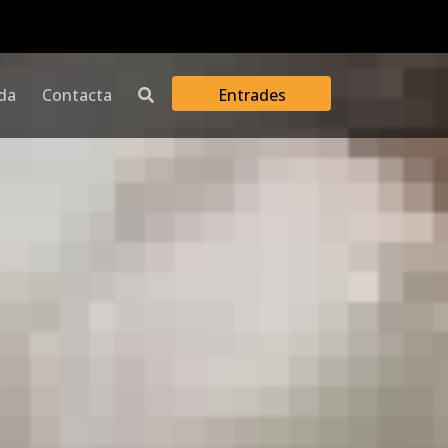
da
Contacta
Entrades
Obre el calendari