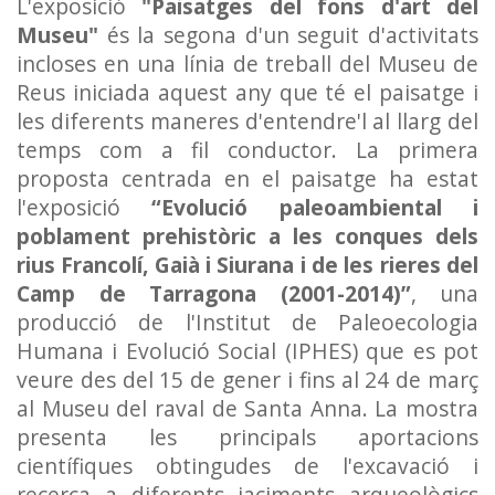
L'exposició
"Paisatges del fons d'art del
Museu"
és la segona d'un seguit d'activitats
incloses en una línia de treball del Museu de
Reus iniciada aquest any que té el paisatge i
les diferents maneres d'entendre'l al llarg del
temps com a fil conductor. La primera
proposta centrada en el paisatge ha estat
l'exposició
“Evolució paleoambiental i
poblament prehistòric a les conques dels
rius Francolí, Gaià i Siurana i de les rieres del
Camp de Tarragona (2001-2014)”
, una
producció de l'Institut de Paleoecologia
Humana i Evolució Social (IPHES) que es pot
veure des del 15 de gener i fins al 24 de març
al Museu del raval de Santa Anna. La mostra
presenta les principals aportacions
científiques obtingudes de l'excavació i
recerca a diferents jaciments arqueològics