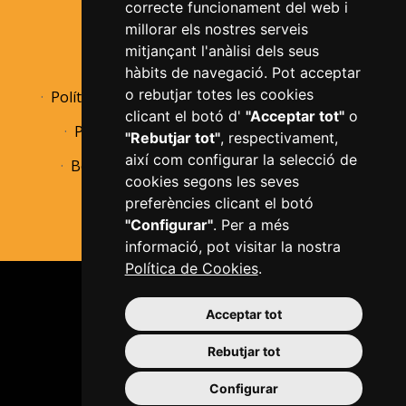
correcte funcionament del web i
millorar els nostres serveis
mitjançant l'anàlisi dels seus
Avís legal
Política de privacitat
hàbits de navegació. Pot acceptar
o rebutjar totes les cookies
Política de cookies
Informació bàsica RGPD
clicant el botó d'
"Acceptar tot"
o
Política de devolucions
Accessibilitat
"Rebutjar tot"
, respectivament,
així com configurar la selecció de
Borsa de treball
Perfil de contractant
cookies segons les seves
Configurar cookies
preferències clicant el botó
"Configurar"
. Per a més
informació, pot visitar la nostra
Política de Cookies
.
Acceptar tot
Rebutjar tot
Plaça del Mercadal · 43201 Reus
Configurar
977 010 010