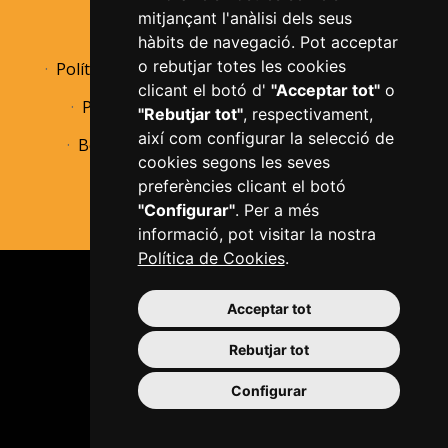
mitjançant l'anàlisi dels seus
Avís legal
Política de privacitat
hàbits de navegació. Pot acceptar
o rebutjar totes les cookies
Política de cookies
Informació bàsica RGPD
clicant el botó d'
"Acceptar tot"
o
Política de devolucions
Accessibilitat
"Rebutjar tot"
, respectivament,
així com configurar la selecció de
Borsa de treball
Perfil de contractant
cookies segons les seves
Configurar cookies
preferències clicant el botó
"Configurar"
. Per a més
informació, pot visitar la nostra
Política de Cookies
.
Acceptar tot
Rebutjar tot
Plaça del Mercadal · 43201 Reus
Configurar
977 010 010
ajuntament@reus.cat
|
reus.cat