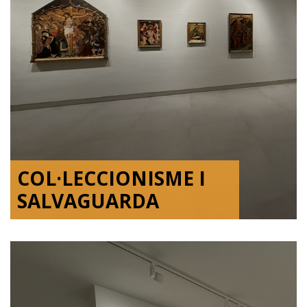
COL·LECCIONISME I
SALVAGUARDA