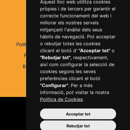
Aquest lloc web utilitza cookies
pròpies i de tercers per garantir el
correcte funcionament del web i
millorar els nostres serveis
mitjançant l'anàlisi dels seus
Avís legal
Política de privacitat
hàbits de navegació. Pot acceptar
o rebutjar totes les cookies
Política de cookies
Informació bàsica RGPD
clicant el botó d'
"Acceptar tot"
o
Política de devolucions
Accessibilitat
"Rebutjar tot"
, respectivament,
així com configurar la selecció de
Borsa de treball
Perfil de contractant
cookies segons les seves
Configurar cookies
preferències clicant el botó
"Configurar"
. Per a més
informació, pot visitar la nostra
Política de Cookies
.
Acceptar tot
Rebutjar tot