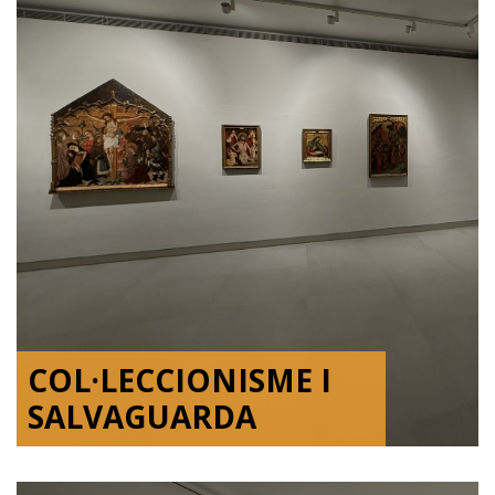
COL·LECCIONISME I
SALVAGUARDA