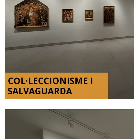
COL·LECCIONISME I
SALVAGUARDA