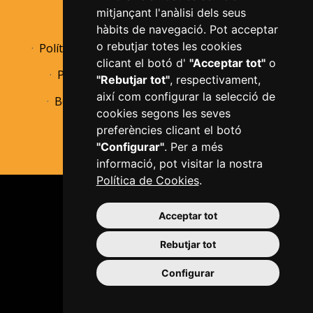
mitjançant l'anàlisi dels seus
Avís legal
Política de privacitat
hàbits de navegació. Pot acceptar
o rebutjar totes les cookies
Política de cookies
Informació bàsica RGPD
clicant el botó d'
"Acceptar tot"
o
Política de devolucions
Accessibilitat
"Rebutjar tot"
, respectivament,
així com configurar la selecció de
Borsa de treball
Perfil de contractant
cookies segons les seves
Configurar cookies
preferències clicant el botó
"Configurar"
. Per a més
informació, pot visitar la nostra
Política de Cookies
.
Acceptar tot
Rebutjar tot
Plaça del Mercadal · 43201 Reus
Configurar
977 010 010
ajuntament@reus.cat
|
reus.cat