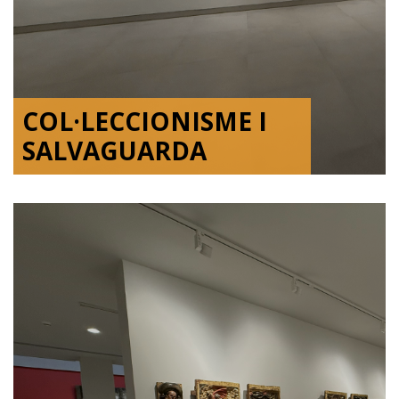
COL·LECCIONISME I
SALVAGUARDA