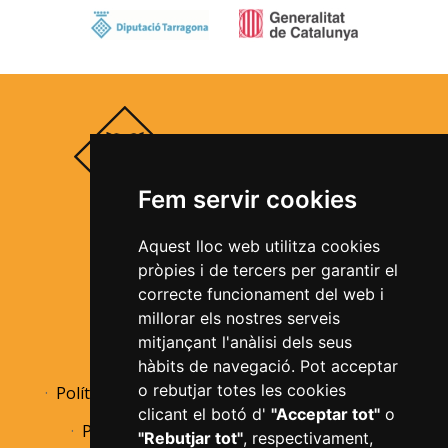
Fem servir cookies
Segueix-nos a les xarxes socials
Aquest lloc web utilitza cookies
pròpies i de tercers per garantir el
correcte funcionament del web i
millorar els nostres serveis
mitjançant l'anàlisi dels seus
Avís legal
Política de privacitat
hàbits de navegació. Pot acceptar
o rebutjar totes les cookies
Política de cookies
Informació bàsica RGPD
clicant el botó d'
"Acceptar tot"
o
Política de devolucions
Accessibilitat
"Rebutjar tot"
, respectivament,