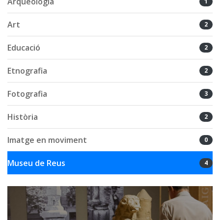
Arqueologia
1
Art
2
Educació
2
Etnografia
2
Fotografia
3
Història
2
Imatge en moviment
0
Museu de Reus
4